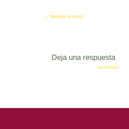
←
Medios anterior
Deja una respuesta
Lo siento, debes estar
conectado
para