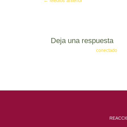
←
Medios anterior
Deja una respuesta
Lo siento, debes estar
conectado
para
REACCI