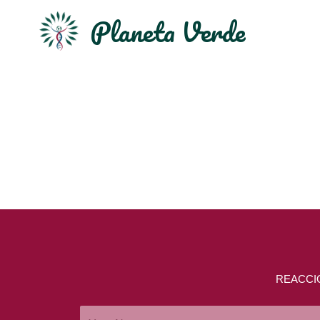
Planeta Verde
[ninja_form id=4]
REACCI